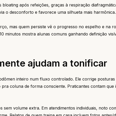
 bloating após refeições, graças à respiração diafragmátic
ivia o desconforto e favorece uma silhueta mais harmônica.
forço, mas quem persiste vê o progresso no espelho e na 
10 minutos mostra alunas comuns ganhando definição visí
ente ajudam a tonificar
dômen inteiro num fluxo controlado. Ele corrige posturas
 pra coluna de forma consciente. Praticantes contam que 
os sem volume extra. Em atendimentos individuais, noto co
orme. Relatos de quem treina em casa incluem fotos antes/