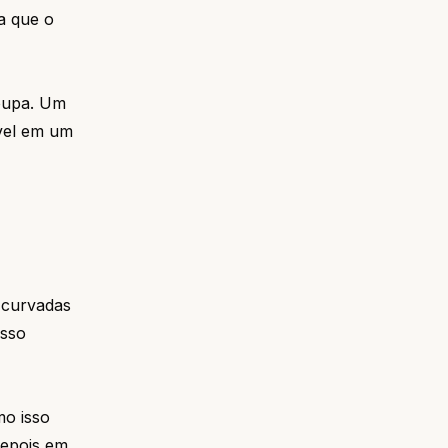
a que o
roupa. Um
vel em um
 curvadas
isso
mo isso
depois em