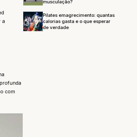
musculação?
ed
Pilates emagrecimento: quantas
r a
calorias gasta e o que esperar
de verdade
ha
 profunda
iso com