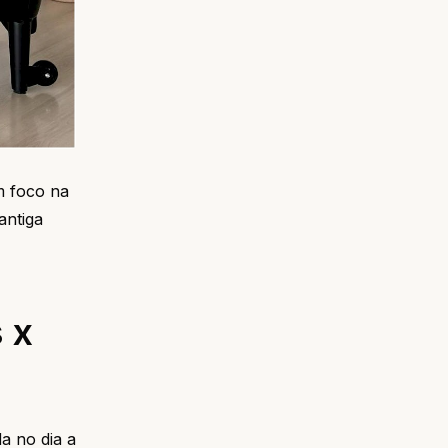
m foco na
antiga
 x
a no dia a