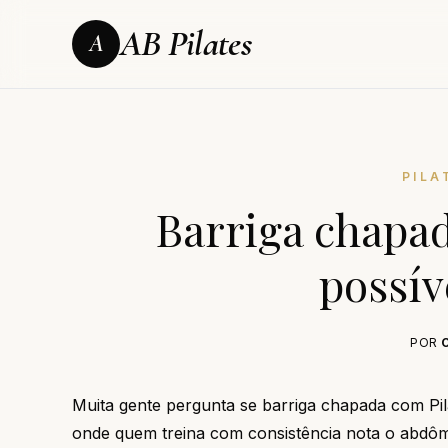
AB Pilates
A
PILA
Barriga chapad
possív
POR
Muita gente pergunta se barriga chapada com Pila
onde quem treina com consistência nota o abdômen