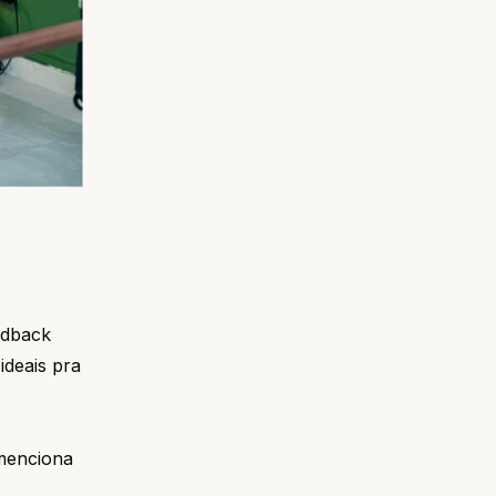
edback
ideais pra
 menciona