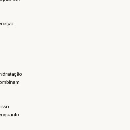
denação,
 hidratação
 combinam
 isso
 enquanto