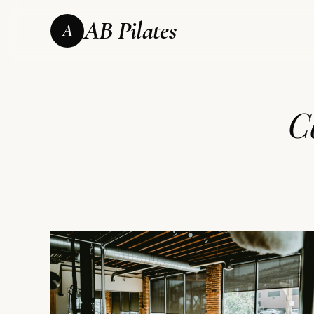
AB Pilates
A
C