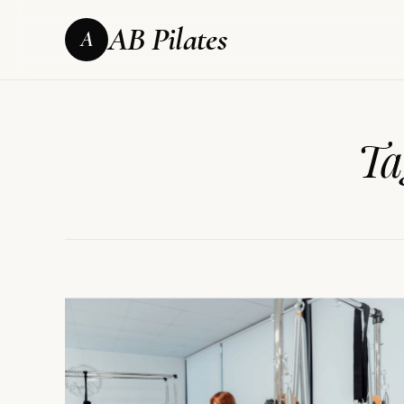
AB Pilates
A
Ta