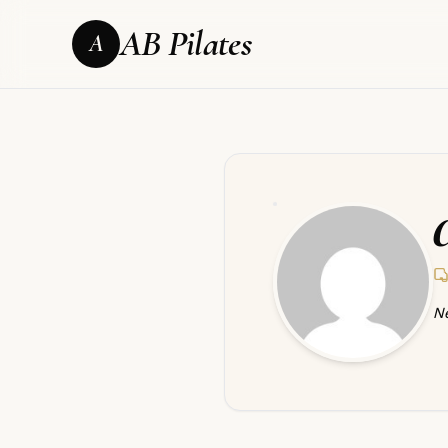
AB Pilates
A
Ne