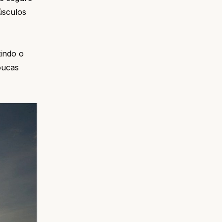
úsculos
tindo o
oucas