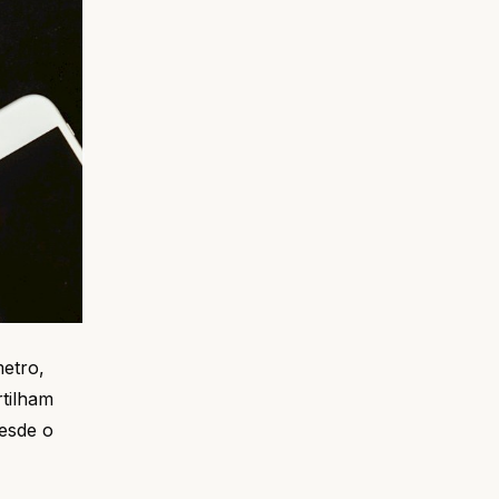
metro,
rtilham
esde o