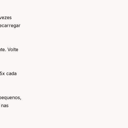
 vezes
ecarregar
te. Volte
 5x cada
 pequenos,
 nas