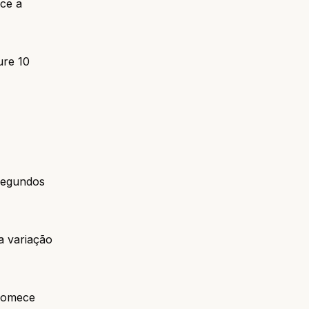
ece a
ure 10
 segundos
a variação
 Comece