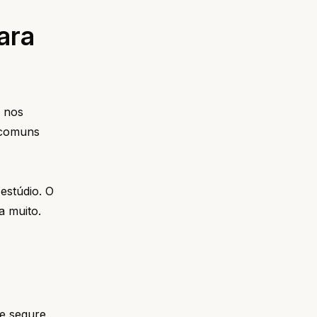
ara
o nos
 comuns
estúdio. O
a muito.
 e segure