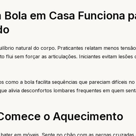
m Bola em Casa Funciona p
do
uilíbrio natural do corpo. Praticantes relatam menos tensã
lui sem forçar as articulações. Iniciantes evitam lesões
como a bola facilita sequências que pareciam difíceis no 
 que alivia desconfortos lombares frequentes em quem sent
 Comece o Aquecimento
em bater em móveis. Sente no chão com as pernas cruzadas