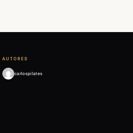
AUTORES
carlospilates