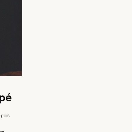
 pé
epois