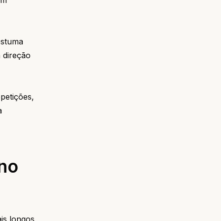
om
costuma
 direção
petições,
a
no
is longos