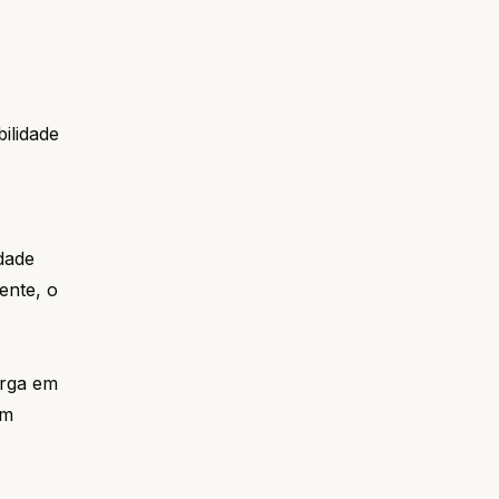
ilidade
dade
ente, o
arga em
om