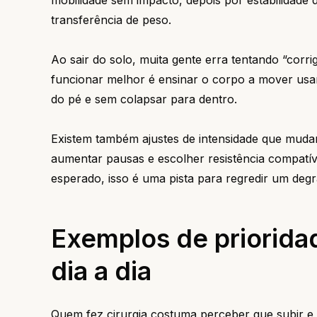
mobilidade sem impacto, depois por estabilidade 
transferência de peso.
Ao sair do solo, muita gente erra tentando “corr
funcionar melhor é ensinar o corpo a mover usan
do pé e sem colapsar para dentro.
Existem também ajustes de intensidade que muda
aumentar pausas e escolher resistência compatível
esperado, isso é uma pista para regredir um degr
Exemplos de priorida
dia a dia
Quem fez cirurgia costuma perceber que subir e 