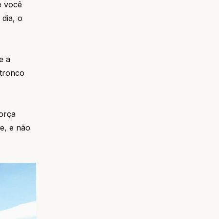
e você
dia, o
e a
 tronco
força
e, e não