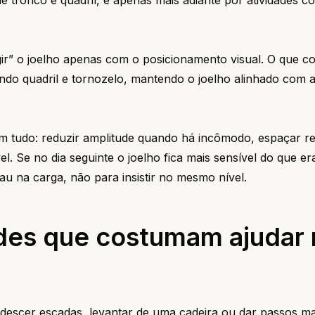
de tronco e quadril, e apenas mais adiante por atividades c
igir” o joelho apenas com o posicionamento visual. O que 
do quadril e tornozelo, mantendo o joelho alinhado com a
m tudo: reduzir amplitude quando há incômodo, espaçar re
. Se no dia seguinte o joelho fica mais sensível do que er
au na carga, não para insistir no mesmo nível.
des que costumam ajudar 
descer escadas, levantar de uma cadeira ou dar passos ma