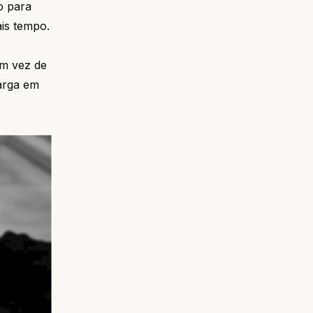
o para
is tempo.
Em vez de
carga em