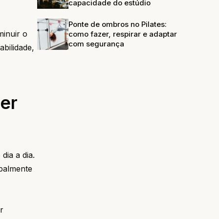
capacidade do estúdio
Ponte de ombros no Pilates:
inuir o
como fazer, respirar e adaptar
com segurança
bilidade,
zer
dia a dia.
ipalmente
r