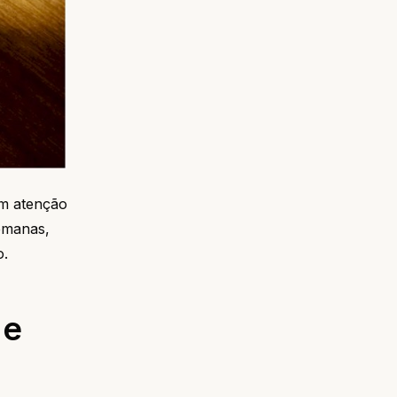
om atenção
semanas,
o.
 e