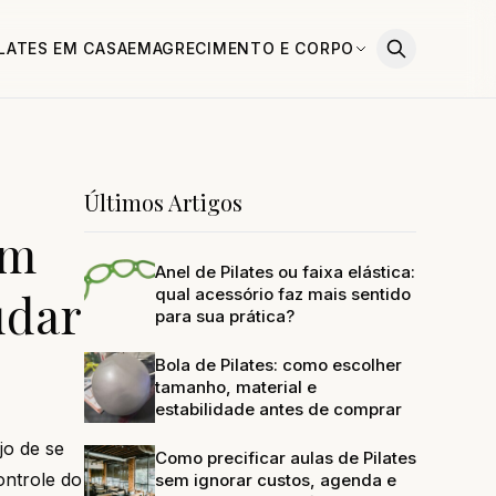
ILATES EM CASA
EMAGRECIMENTO E CORPO
Últimos Artigos
om
Anel de Pilates ou faixa elástica:
udar
qual acessório faz mais sentido
para sua prática?
Bola de Pilates: como escolher
tamanho, material e
estabilidade antes de comprar
jo de se
Como precificar aulas de Pilates
ontrole do
sem ignorar custos, agenda e