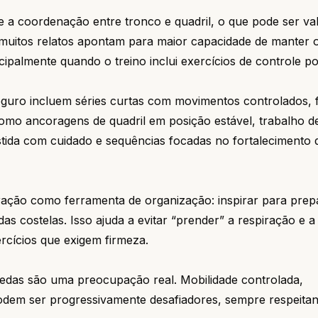
e a coordenação entre tronco e quadril, o que pode ser va
muitos relatos apontam para maior capacidade de manter 
cipalmente quando o treino inclui exercícios de controle po
seguro incluem séries curtas com movimentos controlados, 
omo ancoragens de quadril em posição estável, trabalho d
istida com cuidado e sequências focadas no fortalecimento
ção como ferramenta de organização: inspirar para prep
as costelas. Isso ajuda a evitar “prender” a respiração e a
cícios que exigem firmeza.
uedas são uma preocupação real. Mobilidade controlada,
podem ser progressivamente desafiadores, sempre respeita