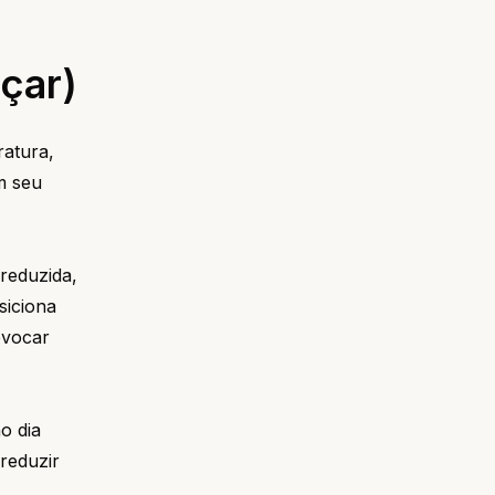
çar)
ratura,
m seu
 reduzida,
siciona
ovocar
o dia
reduzir