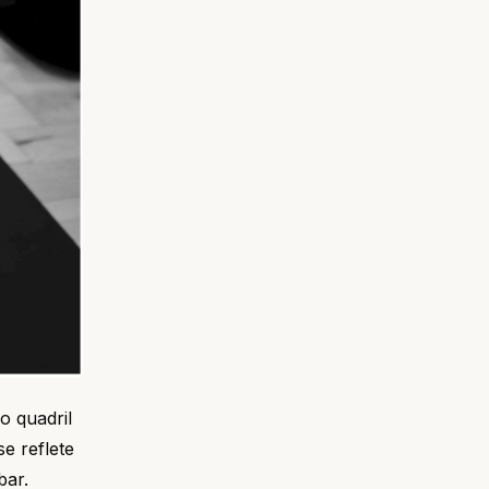
o quadril
e reflete
bar.