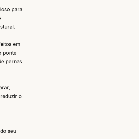
lioso para
o
stural.
feitos em
e ponte
 de pernas
arar,
 reduzir o
ndo seu