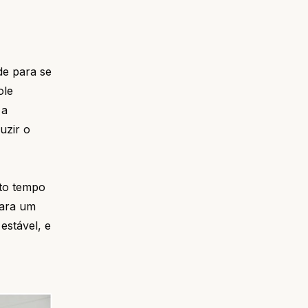
de para se
ole
 a
uzir o
ito tempo
para um
estável, e