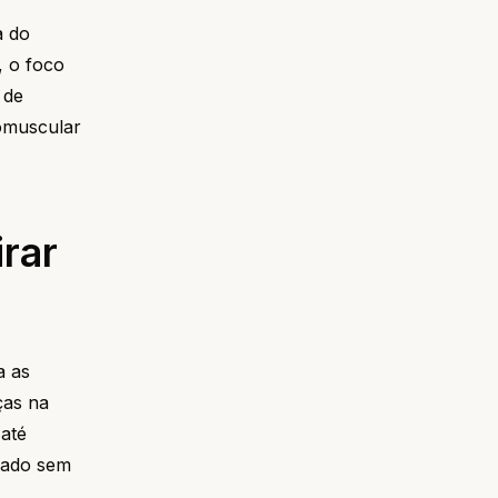
a do
, o foco
 de
romuscular
rar
a as
ças na
 até
lado sem