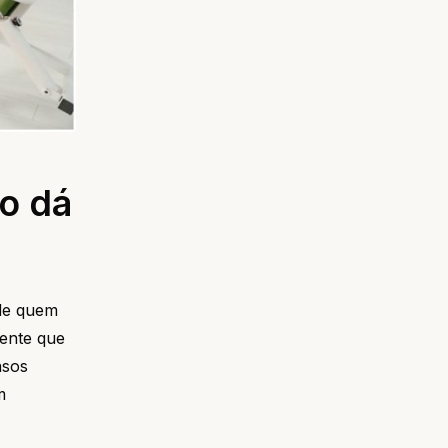
ão dá
 de quem
sente que
asos
m