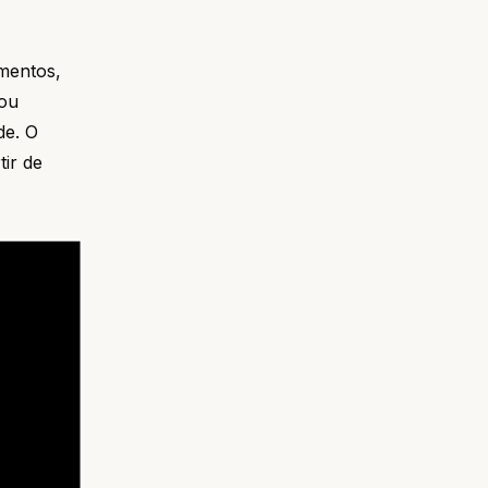
mentos,
rou
de. O
ir de