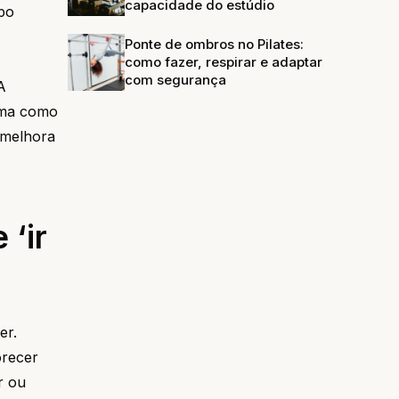
capacidade do estúdio
rpo
Ponte de ombros no Pilates:
como fazer, respirar e adaptar
com segurança
A
orma como
e melhora
 ‘ir
er.
orecer
r ou