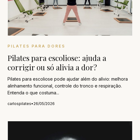
PILATES PARA DORES
Pilates para escoliose: ajuda a
corrigir ou só alivia a dor?
Pilates para escoliose pode ajudar além do alívio: melhora
alinhamento funcional, controle do tronco e respiração.
Entenda o que costuma...
carlospilates
•
26/05/2026