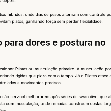
s depois.
os híbridos, onde dias de pesos alternam com controle po
vitam platôs, ganhando força sem perder flexibilidade.
 para dores e postura no
estionar Pilates ou musculação primeiro. A musculação po
iando rigidez que piora com o tempo. Já o Pilates ataca a
ntroladas e movimentos precisos.
ensão cervical melhorarem após séries de swan dive, que 
trasta com musculação, onde remadas constroem costas lar
ice.