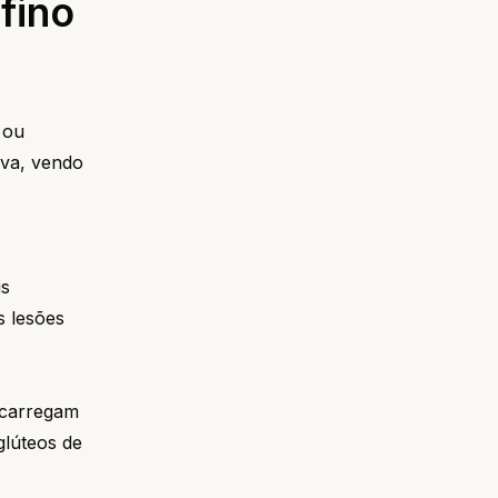
fino
 ou
iva, vendo
is
s lesões
ecarregam
glúteos de