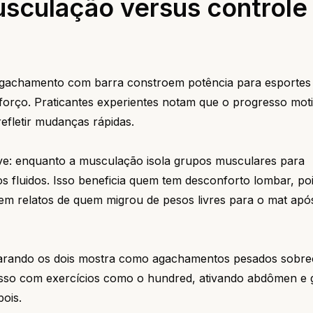
sculação versus controle 
 agachamento com barra constroem potência para esportes
orço. Praticantes experientes notam que o progresso mot
fletir mudanças rápidas.
ve: enquanto a musculação isola grupos musculares para
s fluidos. Isso beneficia quem tem desconforto lombar, po
 em relatos de quem migrou de pesos livres para o mat apó
arando os dois mostra como agachamentos pesados sobr
ige isso com exercícios como o hundred, ativando abdômen e 
ois.