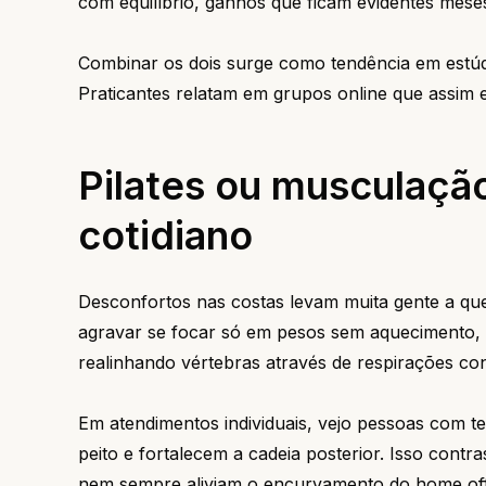
com equilíbrio, ganhos que ficam evidentes mese
Combinar os dois surge como tendência em estúdi
Praticantes relatam em grupos online que assim e
Pilates ou musculação
cotidiano
Desconfortos nas costas levam muita gente a qu
agravar se focar só em pesos sem aquecimento, cr
realinhando vértebras através de respirações co
Em atendimentos individuais, vejo pessoas com t
peito e fortalecem a cadeia posterior. Isso con
nem sempre aliviam o encurvamento do home off