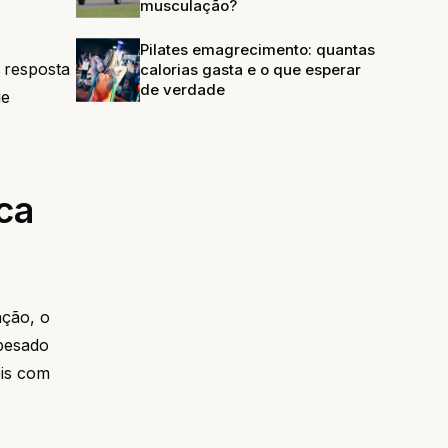
musculação?
Pilates emagrecimento: quantas
a resposta
calorias gasta e o que esperar
de verdade
ue
ca
ação, o
 pesado
ois com