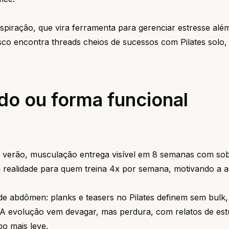
respiração, que vira ferramenta para gerenciar estresse alé
sco encontra threads cheios de sucessos com Pilates solo,
do ou forma funcional
 o verão, musculação entrega visível em 8 semanas com so
m realidade para quem treina 4x por semana, motivando a 
e abdômen: planks e teasers no Pilates definem sem bulk, 
A evolução vem devagar, mas perdura, com relatos de est
o mais leve.