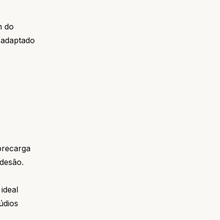
m do
 adaptado
brecarga
adesão.
ideal
údios