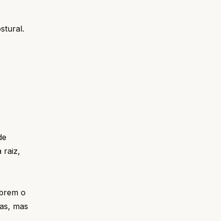
stural.
de
 raiz,
abrem o
gas, mas