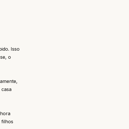
ido. Isso
se, o
eamente,
 casa
lhora
 filhos