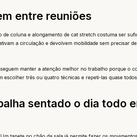
m entre reuniões
 de coluna e alongamento de cat stretch costuma ser sufi
ativam a circulação e devolvem mobilidade sem precisar de
nseguem manter a atenção melhor no trabalho porque o c
 escolher três ou quatro técnicas e repeti-las quase todos 
balha sentado o dia todo 
a. Um tapete no chão da sala já permite fazer os movimento