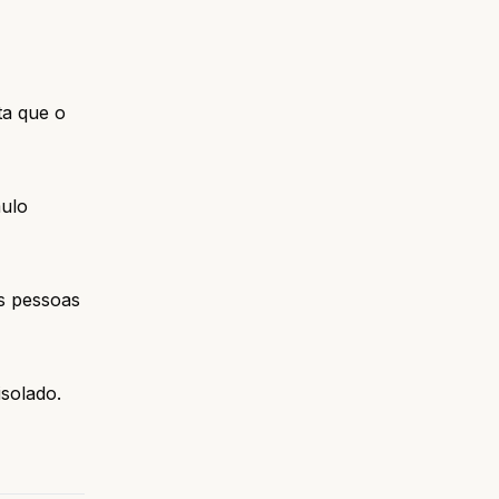
ta que o
mulo
s pessoas
isolado.