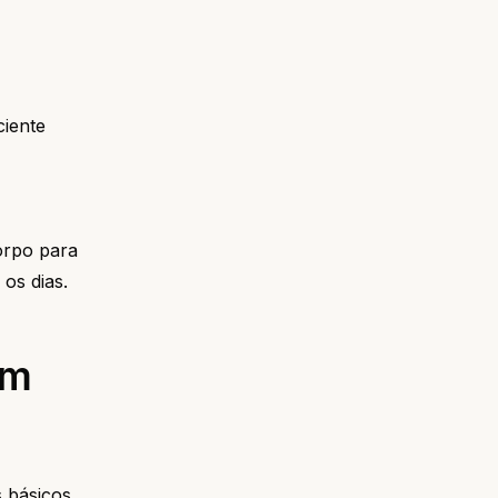
ciente
orpo para
os dias.
em
s básicos