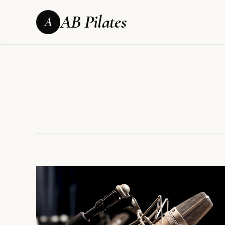
AB Pilates
A