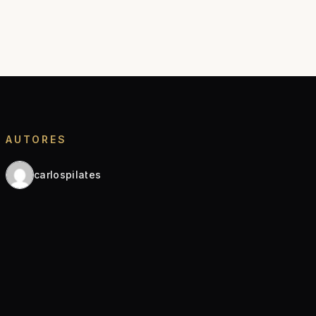
AUTORES
carlospilates