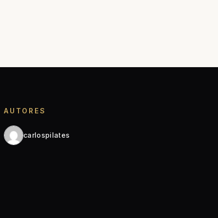
AUTORES
carlospilates