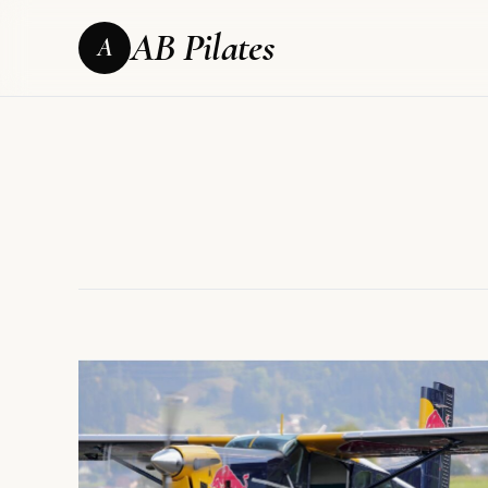
AB Pilates
A