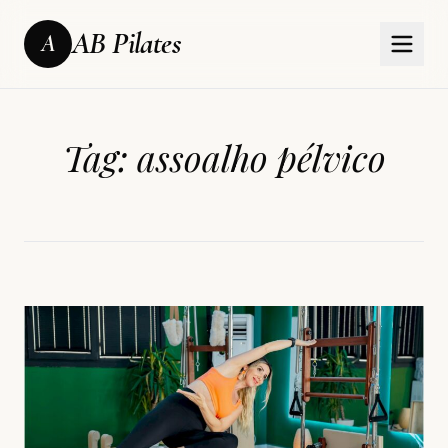
AB Pilates
A
Tag:
assoalho pélvico