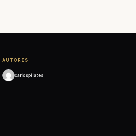
AUTORES
carlospilates