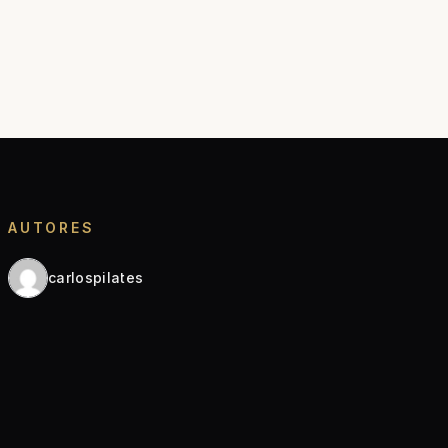
AUTORES
carlospilates