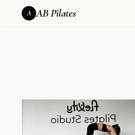
AB Pilates
A