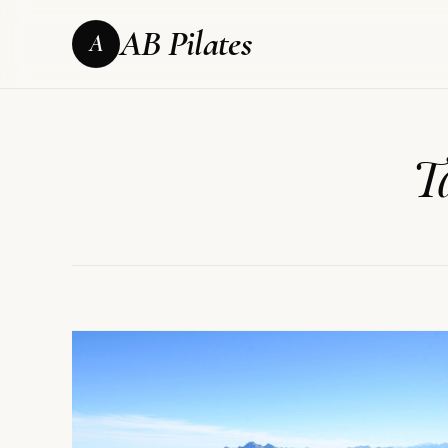
AB Pilates
A
T