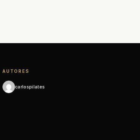
AUTORES
carlospilates