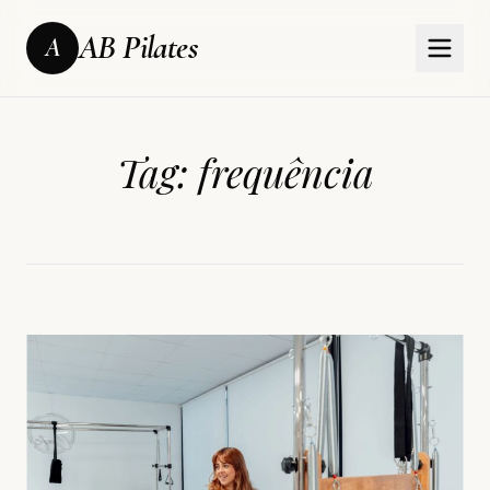
AB Pilates
A
Tag:
frequência