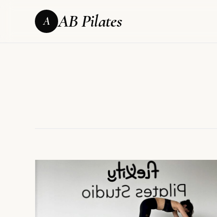
AB Pilates
A