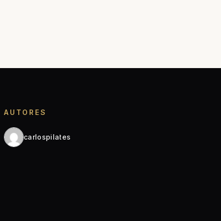
AUTORES
carlospilates