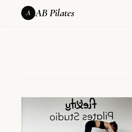
AB Pilates
A