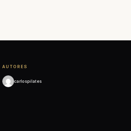
AUTORES
carlospilates