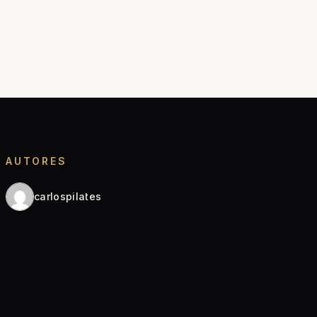
AUTORES
carlospilates