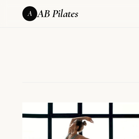
AB Pilates
A