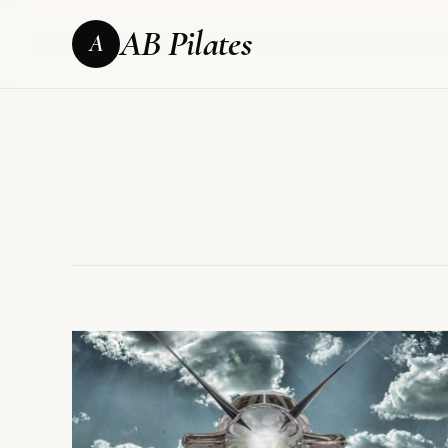
AB Pilates
A