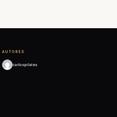
AUTORES
carlospilates