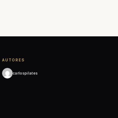
AUTORES
carlospilates