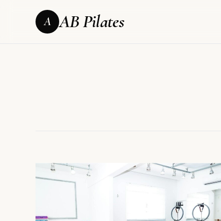
AB Pilates
A