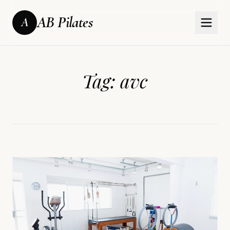
AB Pilates
A
Tag:
avc