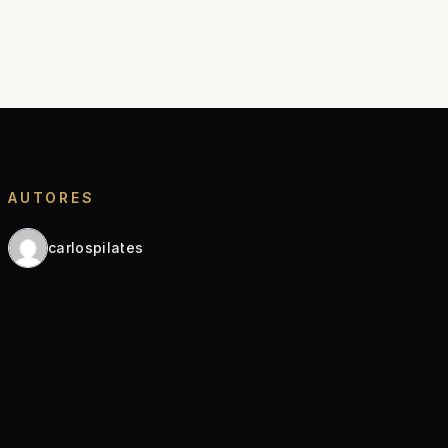
AUTORES
carlospilates